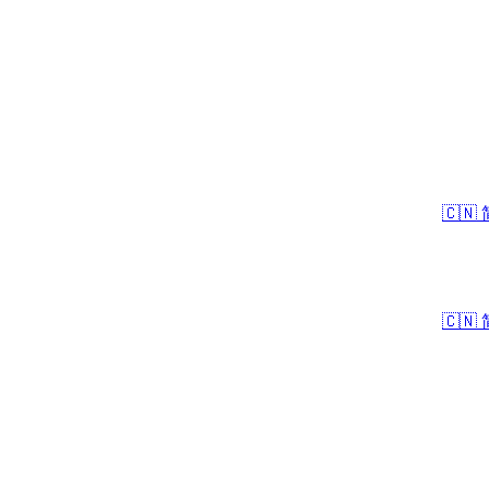
🇨🇳
🇨🇳